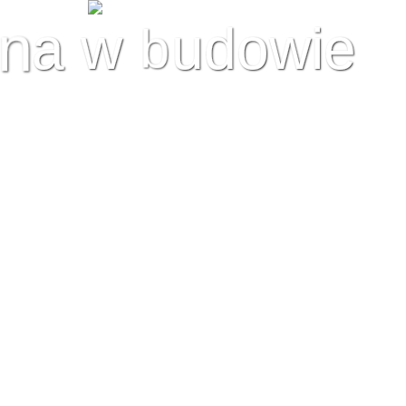
b
a
w
u
d
o
w
i
e
n